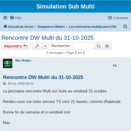
Simulation Sub Multi
FAQ
Connexion
R
Accueil du forum
Dangerous Waters
Les rencontres multijoueurs DW
e
Rencontre DW Multi du 31-10-2025
c
Rechercher
Recherche 
Répondre
h
3 messages • Page
1
sur
1
e
Max Buttjer
r
c
h
Rencontre DW Multi du 31-10-2025
e
M
29 oct. 2025 20:21
e
r
s
La prochaine rencontre Multi est fixée au vendredi 31 octobre.
s
a
g
Rendez-vous sur notre serveur TS vers 21 heures, comme d'habitude
e
Bonne fin de semaine et à vendredi soir.
Max