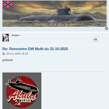
Jurgen
Re: Rencontre DW Multi du 31-10-2025
M
30 oct. 2025 19:19
e
s
présent
s
a
g
e