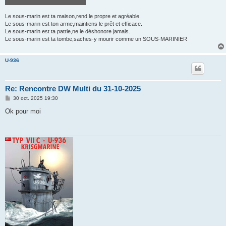
Le sous-marin est ta maison,rend le propre et agréable.
Le sous-marin est ton arme,maintiens le prêt et efficace.
Le sous-marin est ta patrie,ne le déshonore jamais.
Le sous-marin est ta tombe,saches-y mourir comme un SOUS-MARINIER
U-936
Re: Rencontre DW Multi du 31-10-2025
M
30 oct. 2025 19:30
e
s
Ok pour moi
s
a
g
e