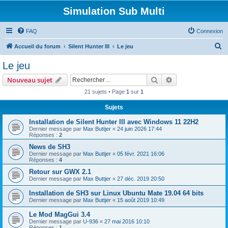
Simulation Sub Multi
FAQ
Connexion
R
Accueil du forum
Silent Hunter III
Le jeu
e
Le jeu
c
Rechercher
Recherche avanc
Nouveau sujet
h
21 sujets • Page
1
sur
1
e
Sujets
r
c
Installation de Silent Hunter III avec Windows 11 22H2
Dernier message par
Max Buttjer
«
24 juin 2026 17:44
h
Réponses :
2
e
News de SH3
Dernier message par
Max Buttjer
«
05 févr. 2021 16:06
r
Réponses :
4
Retour sur GWX 2.1
Dernier message par
Max Buttjer
«
27 déc. 2019 20:50
Installation de SH3 sur Linux Ubuntu Mate 19.04 64 bits
Dernier message par
Max Buttjer
«
15 août 2019 10:49
Le Mod MagGui 3.4
Dernier message par
U-936
«
27 mai 2016 10:10
Réponses :
1