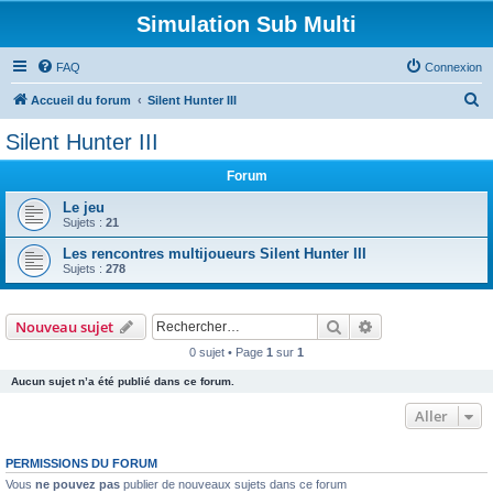
Simulation Sub Multi
FAQ
Connexion
R
Accueil du forum
Silent Hunter III
e
Silent Hunter III
c
Forum
h
e
Le jeu
Sujets :
21
r
Les rencontres multijoueurs Silent Hunter III
c
Sujets :
278
h
e
Rechercher
Recherche avanc
Nouveau sujet
r
0 sujet • Page
1
sur
1
Aucun sujet n’a été publié dans ce forum.
Aller
PERMISSIONS DU FORUM
Vous
ne pouvez pas
publier de nouveaux sujets dans ce forum