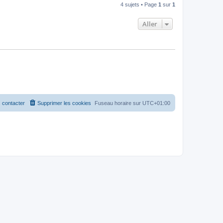
4 sujets • Page
1
sur
1
Aller
 contacter
Supprimer les cookies
Fuseau horaire sur
UTC+01:00