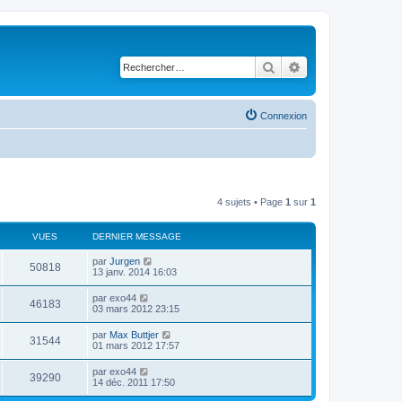
Rechercher
Recherche avancé
Connexion
4 sujets • Page
1
sur
1
VUES
DERNIER MESSAGE
par
Jurgen
50818
13 janv. 2014 16:03
par
exo44
46183
03 mars 2012 23:15
par
Max Buttjer
31544
01 mars 2012 17:57
par
exo44
39290
14 déc. 2011 17:50