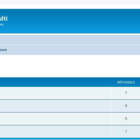
lti
urs
ours
cher
cherche avancée
RÉPONSES
7
9
5
7