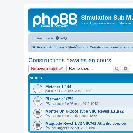
Simulation Sub Mu
Toute la passion du jeu en Multijoue
Raccourcis
FAQ
Accueil du forum
Modélisme
Constructions navales en c
Constructions navales en cours
Recher
Re
Nouveau sujet
SUJETS
Fletcher 1/144.
par
exo44
»
26 déc. 2013 10:30
Bismarck 1/350
par
exo44
»
03 mars 2012 10:51
Monter Un U-Boot Type VIIC Revell au 1/72.
par
exo44
»
29 févr. 2012 12:53
Maquette Revel 1/72 VIIC/41 Atlantic version
par
migoel
»
22 oct. 2011 19:03