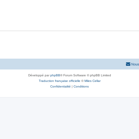
Nous
Développé par
phpBB
® Forum Software © phpBB Limited
Traduction française officielle
©
Miles Cellar
Confidentialité
|
Conditions