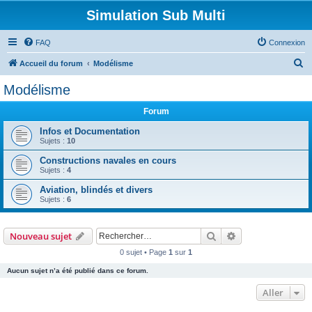
Simulation Sub Multi
FAQ
Connexion
R
Accueil du forum
Modélisme
e
Modélisme
c
Forum
h
e
Infos et Documentation
Sujets :
10
r
Constructions navales en cours
c
Sujets :
4
h
Aviation, blindés et divers
e
Sujets :
6
r
Rechercher
Recherche avanc
Nouveau sujet
0 sujet • Page
1
sur
1
Aucun sujet n’a été publié dans ce forum.
Aller