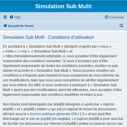
Simulation Sub Multi
FAQ
Connexion
R
Accueil du forum
e
Simulation Sub Multi - Conditions d’utilisation
c
h
En accédant à « Simulation Sub Multi » (désigné ci-après par « nous »,
« notre », « nos », « Simulation Sub Multi » et
e
« https://simulationsubmulti.net/phpbb »), vous acceptez d’être légalement
r
responsable des conditions suivantes. Si vous n’acceptez pas d’être
légalement responsable de toutes les conditions suivantes, veuillez ne pas
c
utiliser et accéder à « Simulation Sub Multi ». Nous pouvons modifier ces
h
conditions à n’importe quel moment et nous essaierons de vous informer de
ces modifications, bien que nous vous conseillons de vérifier régulièrement
e
par vous-même. En effet, si vous continuez à participer à « Simulation Sub
r
Multi » après que des modifications aient été effectuées, vous acceptez d’être
légalement responsable des conditions modifiées et mises à jour.
Nos forums sont développés par phpBB (désignés ci-après par « logiciel
phpBB » et « phpBB Limited ») qui est un logiciel de forum de discussions
déclaré sous la «
licence publique générale GNU 2.0
» et qui peut être
téléchargé sur
le site de phpBB
(en anglais). Le logiciel phpBB a pour seul but
de faciliter les discussions sur internet et phpBB Limited ne peut en aucun cas