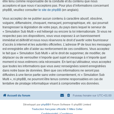
être tenu comme responsable de la conduite et du contenu que nous
acceptons et que nous n’acceptons pas. Pour plus d’informations concernant
phpBB, veuillez consulter
le site de phpBB
(en anglais).
Vous acceptez de ne publier aucun contenu à caractère abusif, obscène,
vulgaire, diffamatoire, choquant, menaçant, pornographique, etc. qui pourrait
transgresser la législation de votre pays, du pays dans lequel le serveur de
« Simulation Sub Multi » est hébergé ou encore la loi internationale. Si vous ne
respectez pas ces dispositions, vous vous exposez à un bannissement
immédiat et définitif et nous nous réservons le droit d’avertir votre fournisseur
d’accès à internet et les autorités officielles. L’adresse IP de tous les messages
est enregistrée afin d’aider au renforcement de ces conditions. Vous acceptez
le fait que « Simulation Sub Multi » ait le droit de supprimer, de modifier, de
déplacer ou de verrouiller n’importe quel sujet et message à n’importe quel
moment si nous estimons cela nécessaire. En tant qu’utilisateur, vous acceptez
que toutes les informations que vous avez renseignées soient enregistrées
dans notre base de données. Bien que ces informations ne seront pas
diffusées à une tierce partie sans votre consentement, ni « Simulation Sub
Multi », ni phpBB, ne pourront être tenus comme responsables en cas de
tentative de piratage informatique visant à compromettre vos données.
Accueil du forum
Fuseau horaire sur
UTC+01:00
Développé par
phpBB
® Forum Software © phpBB Limited
Traduction française officielle
©
Miles Cellar
Confidentialité
|
Conditions