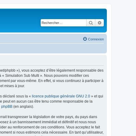
Rechercher
Recherche avancé
Connexion
ti.net/phpbb »), vous acceptez d’être légalement responsable des
r à « Simulation Sub Multi ». Nous pouvons modifier ces
ement par vous-même. En effet, si vous continuez à participer à
et mises à jour.
ns déclaré sous la «
licence publique générale GNU 2.0
» et qui
ed ne peut en aucun cas être tenu comme responsable de la
de phpBB
(en anglais).
ait transgresser la législation de votre pays, du pays dans
xposez à un bannissement immédiat et définitif et nous nous
d’aider au renforcement de ces conditions. Vous acceptez le fait
moment si nous estimons cela nécessaire. En tant qu’utilisateur,