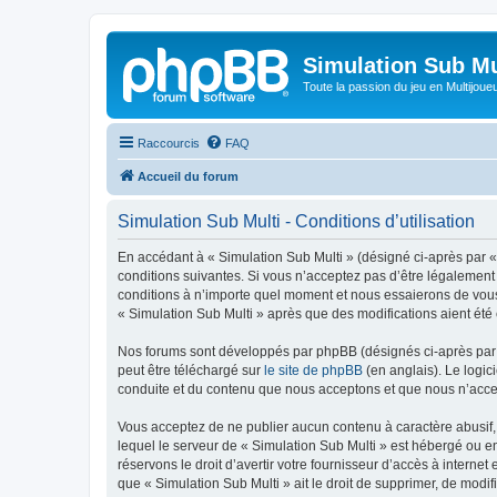
Simulation Sub Mu
Toute la passion du jeu en Multijoue
Raccourcis
FAQ
Accueil du forum
Simulation Sub Multi - Conditions d’utilisation
En accédant à « Simulation Sub Multi » (désigné ci-après par « 
conditions suivantes. Si vous n’acceptez pas d’être légalement 
conditions à n’importe quel moment et nous essaierons de vous 
« Simulation Sub Multi » après que des modifications aient été
Nos forums sont développés par phpBB (désignés ci-après par «
peut être téléchargé sur
le site de phpBB
(en anglais). Le logic
conduite et du contenu que nous acceptons et que nous n’acce
Vous acceptez de ne publier aucun contenu à caractère abusif, 
lequel le serveur de « Simulation Sub Multi » est hébergé ou en
réservons le droit d’avertir votre fournisseur d’accès à internet
que « Simulation Sub Multi » ait le droit de supprimer, de modif