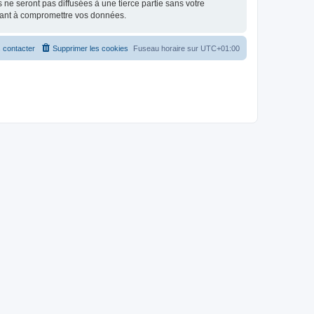
e seront pas diffusées à une tierce partie sans votre
isant à compromettre vos données.
 contacter
Supprimer les cookies
Fuseau horaire sur
UTC+01:00