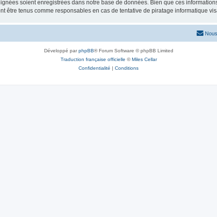
ignées soient enregistrées dans notre base de données. Bien que ces informations n
ont être tenus comme responsables en cas de tentative de piratage informatique v
Nous
Développé par
phpBB
® Forum Software © phpBB Limited
Traduction française officielle
©
Miles Cellar
Confidentialité
|
Conditions