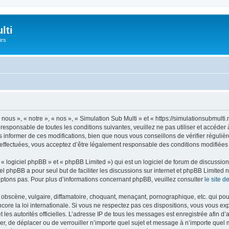
lti
urs
nous », « notre », « nos », « Simulation Sub Multi » et « https://simulationsubmul
responsable de toutes les conditions suivantes, veuillez ne pas utiliser et accéde
informer de ces modifications, bien que nous vous conseillons de vérifier régulièr
 effectuées, vous acceptez d’être légalement responsable des conditions modifiées 
 logiciel phpBB » et « phpBB Limited ») qui est un logiciel de forum de discussio
iel phpBB a pour seul but de faciliter les discussions sur internet et phpBB Limit
ptons pas. Pour plus d’informations concernant phpBB, veuillez consulter
le site 
obscène, vulgaire, diffamatoire, choquant, menaçant, pornographique, etc. qui pourr
core la loi internationale. Si vous ne respectez pas ces dispositions, vous vous e
 et les autorités officielles. L’adresse IP de tous les messages est enregistrée afin 
ier, de déplacer ou de verrouiller n’importe quel sujet et message à n’importe quel 