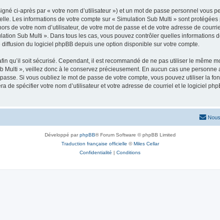
igné ci-après par « votre nom d’utilisateur ») et un mot de passe personnel vous p
elle. Les informations de votre compte sur « Simulation Sub Multi » sont protégées 
rs de votre nom d’utilisateur, de votre mot de passe et de votre adresse de courriel
imulation Sub Multi ». Dans tous les cas, vous pouvez contrôler quelles information
 diffusion du logiciel phpBB depuis une option disponible sur votre compte.
afin qu’il soit sécurisé. Cependant, il est recommandé de ne pas utiliser le même mot
 Multi », veillez donc à le conservez précieusement. En aucun cas une personne af
passe. Si vous oubliez le mot de passe de votre compte, vous pouvez utiliser la fo
ra de spécifier votre nom d’utilisateur et votre adresse de courriel et le logiciel
Nous
Développé par
phpBB
® Forum Software © phpBB Limited
Traduction française officielle
©
Miles Cellar
Confidentialité
|
Conditions