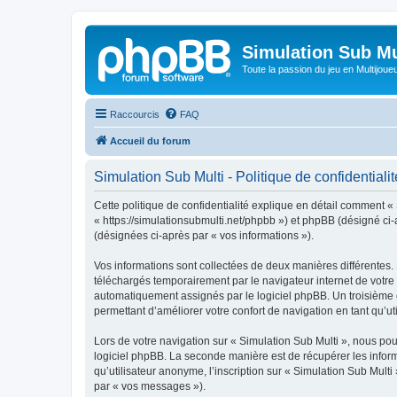
Simulation Sub Mu
Toute la passion du jeu en Multijoue
Raccourcis
FAQ
Accueil du forum
Simulation Sub Multi - Politique de confidentialit
Cette politique de confidentialité explique en détail comment « 
« https://simulationsubmulti.net/phpbb ») et phpBB (désigné ci-a
(désignées ci-après par « vos informations »).
Vos informations sont collectées de deux manières différentes. 
téléchargés temporairement par le navigateur internet de votre 
automatiquement assignés par le logiciel phpBB. Un troisième co
permettant d’améliorer votre confort de navigation en tant qu’uti
Lors de votre navigation sur « Simulation Sub Multi », nous p
logiciel phpBB. La seconde manière est de récupérer les infor
qu’utilisateur anonyme, l’inscription sur « Simulation Sub Mult
par « vos messages »).