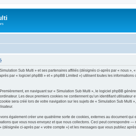
lti
urs
é
Simulation Sub Multi » et ses partenaires affiliés (désignés ci-après par « nous », « 
près par « logiciel phpBB » et « phpBB Limited ») utilisent toutes les informations co
Premièrement, en naviguant sur « Simulation Sub Multi », le logiciel phpBB génèrer
ordinateur. Les deux premiers cookies ne contiennent qu’un identifiant utilisateur 
okie sera créé lors de votre navigation sur les sujets de « Simulation Sub Multi », 
lisateur.
ouvons également créer une quatrième sorte de cookies, externes au document qui e
mations que vous nous envoyez et que nous collectons. Ceci peut correspondre — m
i » (désignée ci-après par « votre compte ») et les messages que vous publiez après 