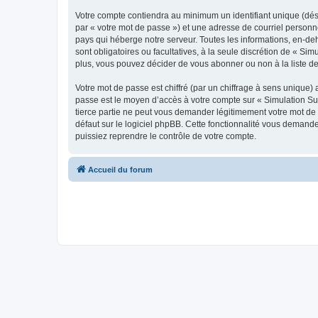
Votre compte contiendra au minimum un identifiant unique (dés
par « votre mot de passe ») et une adresse de courriel personn
pays qui héberge notre serveur. Toutes les informations, en-deho
sont obligatoires ou facultatives, à la seule discrétion de « S
plus, vous pouvez décider de vous abonner ou non à la liste de
Votre mot de passe est chiffré (par un chiffrage à sens unique) 
passe est le moyen d’accès à votre compte sur « Simulation Sub
tierce partie ne peut vous demander légitimement votre mot de 
défaut sur le logiciel phpBB. Cette fonctionnalité vous demande
puissiez reprendre le contrôle de votre compte.
Accueil du forum