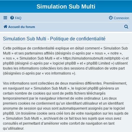
Simulation Sub Multi
FAQ
Connexion
R
Accueil du forum
e
Simulation Sub Multi - Politique de confidentialité
c
h
Cette politique de confidentialité explique en détail comment « Simulation Sub
Multi » et ses partenaires affiliés (désignés ci-après par « nous », « notre »,
e
« nos », « Simulation Sub Multi » et « https://simulationsubmulti.net/phpbb ») et
r
phpBB (désigné ci-après par « logiciel phpBB » et « phpBB Limited ») utilisent
toutes les informations collectées lors des sessions d’utilisation de votre part
c
(désignées ci-après par « vos informations »).
h
Vos informations sont collectées de deux manières différentes. Premièrement,
e
en naviguant sur « Simulation Sub Multi », le logiciel phpBB génèrera un
r
certain nombre de cookies qui sont de petits fichiers téléchargés
temporairement par le navigateur internet de votre ordinateur. Les deux
premiers cookies ne contiennent qu’un identifiant utilisateur et un identifiant
anonyme de session qui vous sont automatiquement assignés par le logiciel
phpBB. Un troisième cookie sera créé lors de votre navigation sur les sujets de
« Simulation Sub Multi », archivant de ce fait tous les sujets que vous avez
consultés et permettant d’améliorer votre confort de navigation en tant
qu’utilisateur.