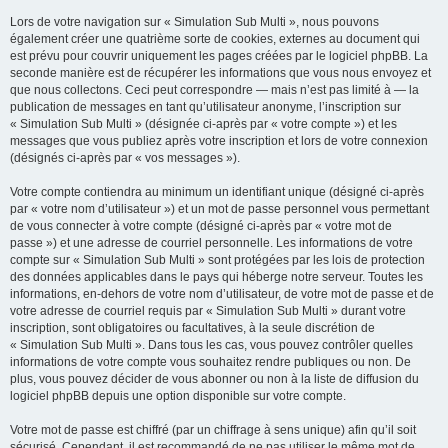
Lors de votre navigation sur « Simulation Sub Multi », nous pouvons
également créer une quatrième sorte de cookies, externes au document qui
est prévu pour couvrir uniquement les pages créées par le logiciel phpBB. La
seconde manière est de récupérer les informations que vous nous envoyez et
que nous collectons. Ceci peut correspondre — mais n’est pas limité à — la
publication de messages en tant qu’utilisateur anonyme, l’inscription sur
« Simulation Sub Multi » (désignée ci-après par « votre compte ») et les
messages que vous publiez après votre inscription et lors de votre connexion
(désignés ci-après par « vos messages »).
Votre compte contiendra au minimum un identifiant unique (désigné ci-après
par « votre nom d’utilisateur ») et un mot de passe personnel vous permettant
de vous connecter à votre compte (désigné ci-après par « votre mot de
passe ») et une adresse de courriel personnelle. Les informations de votre
compte sur « Simulation Sub Multi » sont protégées par les lois de protection
des données applicables dans le pays qui héberge notre serveur. Toutes les
informations, en-dehors de votre nom d’utilisateur, de votre mot de passe et de
votre adresse de courriel requis par « Simulation Sub Multi » durant votre
inscription, sont obligatoires ou facultatives, à la seule discrétion de
« Simulation Sub Multi ». Dans tous les cas, vous pouvez contrôler quelles
informations de votre compte vous souhaitez rendre publiques ou non. De
plus, vous pouvez décider de vous abonner ou non à la liste de diffusion du
logiciel phpBB depuis une option disponible sur votre compte.
Votre mot de passe est chiffré (par un chiffrage à sens unique) afin qu’il soit
sécurisé. Cependant, il est recommandé de ne pas utiliser le même mot de