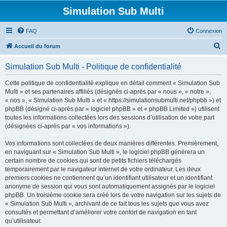
Simulation Sub Multi
FAQ
Connexion
R
Accueil du forum
e
Simulation Sub Multi - Politique de confidentialité
c
h
Cette politique de confidentialité explique en détail comment « Simulation Sub
Multi » et ses partenaires affiliés (désignés ci-après par « nous », « notre »,
e
« nos », « Simulation Sub Multi » et « https://simulationsubmulti.net/phpbb ») et
r
phpBB (désigné ci-après par « logiciel phpBB » et « phpBB Limited ») utilisent
toutes les informations collectées lors des sessions d’utilisation de votre part
c
(désignées ci-après par « vos informations »).
h
Vos informations sont collectées de deux manières différentes. Premièrement,
e
en naviguant sur « Simulation Sub Multi », le logiciel phpBB génèrera un
r
certain nombre de cookies qui sont de petits fichiers téléchargés
temporairement par le navigateur internet de votre ordinateur. Les deux
premiers cookies ne contiennent qu’un identifiant utilisateur et un identifiant
anonyme de session qui vous sont automatiquement assignés par le logiciel
phpBB. Un troisième cookie sera créé lors de votre navigation sur les sujets de
« Simulation Sub Multi », archivant de ce fait tous les sujets que vous avez
consultés et permettant d’améliorer votre confort de navigation en tant
qu’utilisateur.