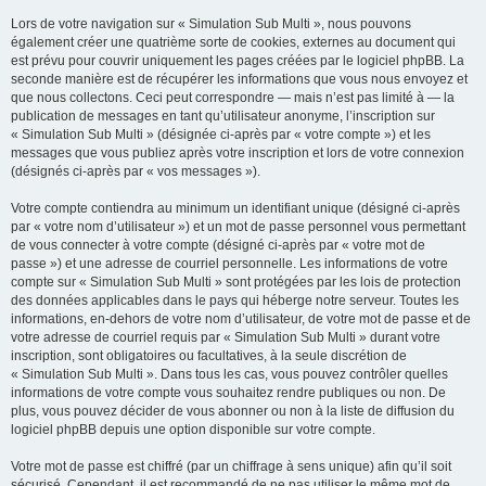
Lors de votre navigation sur « Simulation Sub Multi », nous pouvons
également créer une quatrième sorte de cookies, externes au document qui
est prévu pour couvrir uniquement les pages créées par le logiciel phpBB. La
seconde manière est de récupérer les informations que vous nous envoyez et
que nous collectons. Ceci peut correspondre — mais n’est pas limité à — la
publication de messages en tant qu’utilisateur anonyme, l’inscription sur
« Simulation Sub Multi » (désignée ci-après par « votre compte ») et les
messages que vous publiez après votre inscription et lors de votre connexion
(désignés ci-après par « vos messages »).
Votre compte contiendra au minimum un identifiant unique (désigné ci-après
par « votre nom d’utilisateur ») et un mot de passe personnel vous permettant
de vous connecter à votre compte (désigné ci-après par « votre mot de
passe ») et une adresse de courriel personnelle. Les informations de votre
compte sur « Simulation Sub Multi » sont protégées par les lois de protection
des données applicables dans le pays qui héberge notre serveur. Toutes les
informations, en-dehors de votre nom d’utilisateur, de votre mot de passe et de
votre adresse de courriel requis par « Simulation Sub Multi » durant votre
inscription, sont obligatoires ou facultatives, à la seule discrétion de
« Simulation Sub Multi ». Dans tous les cas, vous pouvez contrôler quelles
informations de votre compte vous souhaitez rendre publiques ou non. De
plus, vous pouvez décider de vous abonner ou non à la liste de diffusion du
logiciel phpBB depuis une option disponible sur votre compte.
Votre mot de passe est chiffré (par un chiffrage à sens unique) afin qu’il soit
sécurisé. Cependant, il est recommandé de ne pas utiliser le même mot de