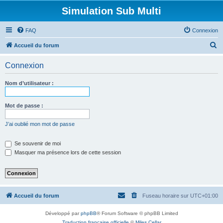
Simulation Sub Multi
FAQ
Connexion
R
Accueil du forum
e
Connexion
c
h
Nom d’utilisateur :
e
r
Mot de passe :
c
J’ai oublié mon mot de passe
h
e
Se souvenir de moi
Masquer ma présence lors de cette session
r
Accueil du forum
Fuseau horaire sur
UTC+01:00
Développé par
phpBB
® Forum Software © phpBB Limited
Traduction française officielle
©
Miles Cellar