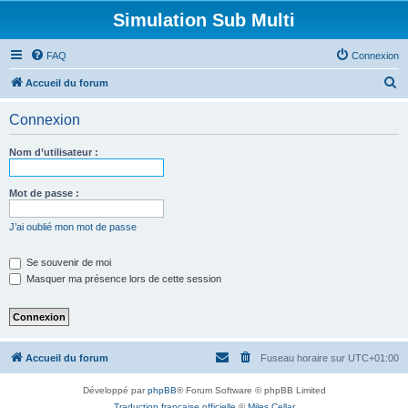
Simulation Sub Multi
FAQ
Connexion
R
Accueil du forum
e
Connexion
c
h
Nom d’utilisateur :
e
r
Mot de passe :
c
J’ai oublié mon mot de passe
h
e
Se souvenir de moi
Masquer ma présence lors de cette session
r
Accueil du forum
Fuseau horaire sur
UTC+01:00
Développé par
phpBB
® Forum Software © phpBB Limited
Traduction française officielle
©
Miles Cellar