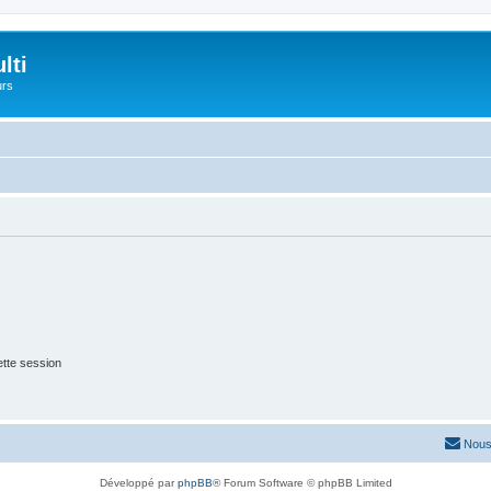
lti
urs
tte session
Nous
Développé par
phpBB
® Forum Software © phpBB Limited