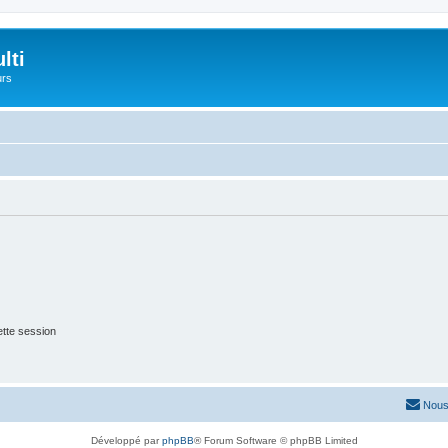
lti
urs
tte session
Nous
Développé par
phpBB
® Forum Software © phpBB Limited