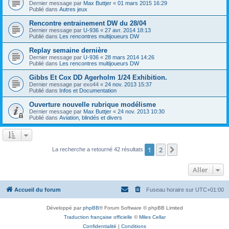
Dernier message par
Max Buttjer
«
01 mars 2015 16:29
Publié dans
Autres jeux
Rencontre entrainement DW du 28/04
Dernier message par
U-936
«
27 avr. 2014 18:13
Publié dans
Les rencontres multijoueurs DW
Replay semaine dernière
Dernier message par
U-936
«
28 mars 2014 14:26
Publié dans
Les rencontres multijoueurs DW
Gibbs Et Cox DD Agerholm 1/24 Exhibition.
Dernier message par
exo44
«
24 nov. 2013 15:37
Publié dans
Infos et Documentation
Ouverture nouvelle rubrique modélisme
Dernier message par
Max Buttjer
«
24 nov. 2013 10:30
Publié dans
Aviation, blindés et divers
1
2
Suivant
La recherche a retourné 42 résultats
Aller
Accueil du forum
Fuseau horaire sur
UTC+01:00
Développé par
phpBB
® Forum Software © phpBB Limited
Traduction française officielle
©
Miles Cellar
Confidentialité
|
Conditions