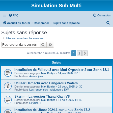
Simulation Sub Multi
FAQ
Connexion
R
Accueil du forum
Rechercher
Sujets sans réponse
e
Sujets sans réponse
c
Aller sur la recherche avancée
h
Rechercher
Recherche avancée
e
1
2
Suivant
La recherche a retourné 42 résultats
r
c
Sujets
h
Installation de Fallout 3 avec Mod Organizer 2 sur Zorin 18.1
e
Dernier message par
Max Buttjer
«
14 juin 2026 10:13
Publié dans
Autres jeux
r
Utiliser Hamachi avec Dangerous Waters
Dernier message par
Max Buttjer
«
29 sept. 2025 14:30
Publié dans
Les rencontres multijoueurs DW
Skyrim - La version Thana Khan V8
Dernier message par
Max Buttjer
«
14 août 2025 14:16
Publié dans
Skyrim SE
Installation de Uboat 2024.1 sur Linux Zorin 17.2