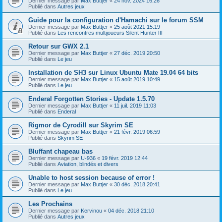
Dernier message par
Max Buttjer
«
24 nov. 2024 16:26
Publié dans
Autres jeux
Guide pour la configuration d'Hamachi sur le forum SSM
Dernier message par
Max Buttjer
«
25 août 2021 15:19
Publié dans
Les rencontres multijoueurs Silent Hunter III
Retour sur GWX 2.1
Dernier message par
Max Buttjer
«
27 déc. 2019 20:50
Publié dans
Le jeu
Installation de SH3 sur Linux Ubuntu Mate 19.04 64 bits
Dernier message par
Max Buttjer
«
15 août 2019 10:49
Publié dans
Le jeu
Enderal Forgotten Stories - Update 1.5.70
Dernier message par
Max Buttjer
«
11 juil. 2019 11:03
Publié dans
Enderal
Rigmor de Cyrodill sur Skyrim SE
Dernier message par
Max Buttjer
«
21 févr. 2019 06:59
Publié dans
Skyrim SE
Bluffant chapeau bas
Dernier message par
U-936
«
19 févr. 2019 12:44
Publié dans
Aviation, blindés et divers
Unable to host session because of error !
Dernier message par
Max Buttjer
«
30 déc. 2018 20:41
Publié dans
Le jeu
Les Prochains
Dernier message par
Kervinou
«
04 déc. 2018 21:10
Publié dans
Autres jeux