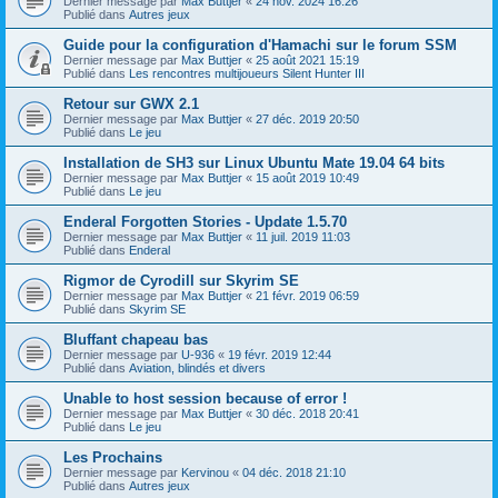
Dernier message par
Max Buttjer
«
24 nov. 2024 16:26
Publié dans
Autres jeux
Guide pour la configuration d'Hamachi sur le forum SSM
Dernier message par
Max Buttjer
«
25 août 2021 15:19
Publié dans
Les rencontres multijoueurs Silent Hunter III
Retour sur GWX 2.1
Dernier message par
Max Buttjer
«
27 déc. 2019 20:50
Publié dans
Le jeu
Installation de SH3 sur Linux Ubuntu Mate 19.04 64 bits
Dernier message par
Max Buttjer
«
15 août 2019 10:49
Publié dans
Le jeu
Enderal Forgotten Stories - Update 1.5.70
Dernier message par
Max Buttjer
«
11 juil. 2019 11:03
Publié dans
Enderal
Rigmor de Cyrodill sur Skyrim SE
Dernier message par
Max Buttjer
«
21 févr. 2019 06:59
Publié dans
Skyrim SE
Bluffant chapeau bas
Dernier message par
U-936
«
19 févr. 2019 12:44
Publié dans
Aviation, blindés et divers
Unable to host session because of error !
Dernier message par
Max Buttjer
«
30 déc. 2018 20:41
Publié dans
Le jeu
Les Prochains
Dernier message par
Kervinou
«
04 déc. 2018 21:10
Publié dans
Autres jeux