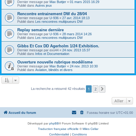
Dernier message par
Max Buttjer
«
01 mars 2015 16:29
Publié dans
Autres jeux
Rencontre entrainement DW du 28/04
Dernier message par
U-936
«
27 avr. 2014 18:13
Publié dans
Les rencontres multijoueurs DW
Replay semaine dernière
Dernier message par
U-936
«
28 mars 2014 14:26
Publié dans
Les rencontres multijoueurs DW
Gibbs Et Cox DD Agerholm 1/24 Exhibition.
Dernier message par
exo44
«
24 nov. 2013 15:37
Publié dans
Infos et Documentation
Ouverture nouvelle rubrique modélisme
Dernier message par
Max Buttjer
«
24 nov. 2013 10:30
Publié dans
Aviation, blindés et divers
1
2
Suivant
La recherche a retourné 42 résultats
Aller
Accueil du forum
Fuseau horaire sur
UTC+01:00
Développé par
phpBB
® Forum Software © phpBB Limited
Traduction française officielle
©
Miles Cellar
Confidentialité
|
Conditions