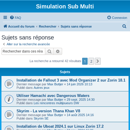
Simulation Sub Multi
FAQ
Connexion
R
Accueil du forum
Rechercher
Sujets sans réponse
e
Sujets sans réponse
c
Aller sur la recherche avancée
h
Rechercher
Recherche avancée
e
1
2
Suivant
La recherche a retourné 42 résultats
r
c
Sujets
h
Installation de Fallout 3 avec Mod Organizer 2 sur Zorin 18.1
e
Dernier message par
Max Buttjer
«
14 juin 2026 10:13
Publié dans
Autres jeux
r
Utiliser Hamachi avec Dangerous Waters
Dernier message par
Max Buttjer
«
29 sept. 2025 14:30
Publié dans
Les rencontres multijoueurs DW
Skyrim - La version Thana Khan V8
Dernier message par
Max Buttjer
«
14 août 2025 14:16
Publié dans
Skyrim SE
Installation de Uboat 2024.1 sur Linux Zorin 17.2