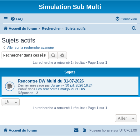
Simulation Sub Multi
FAQ
Connexion
R
Accueil du forum
Rechercher
Sujets actifs
e
Sujets actifs
c
Aller sur la recherche avancée
h
Rechercher
Recherche avancée
e
La recherche a retourné 1 résultat • Page
1
sur
1
r
Sujets
c
Rencontre DW Multi du 31-07-2026
h
Dernier message par
Jurgen
«
30 juil. 2026 18:24
e
Publié dans
Les rencontres multijoueurs DW
Réponses :
2
r
La recherche a retourné 1 résultat • Page
1
sur
1
Aller
Accueil du forum
Fuseau horaire sur
UTC+01:00