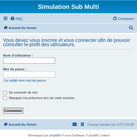
Simulation Sub Multi
FAQ
Connexion
R
Accueil du forum
e
Vous devez vous inscrire et vous connecter afin de pouvoir
c
consulter le profil des utilisateurs.
h
Nom d’utilisateur :
e
r
Mot de passe :
c
h
J’ai oublié mon mot de passe
e
Se souvenir de moi
r
Masquer ma présence lors de cette session
Accueil du forum
Fuseau horaire sur
UTC+01:00
Développé par
phpBB
® Forum Software © phpBB Limited