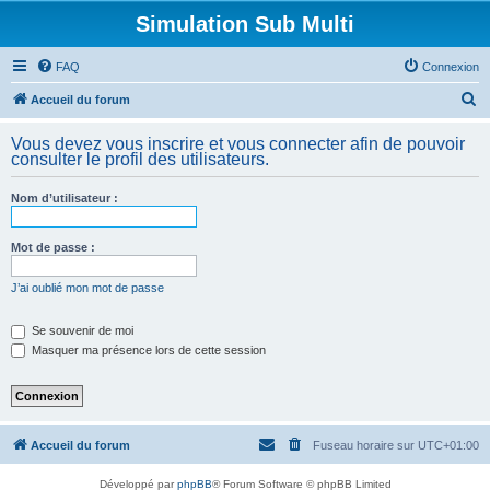
Simulation Sub Multi
FAQ
Connexion
R
Accueil du forum
e
Vous devez vous inscrire et vous connecter afin de pouvoir
c
consulter le profil des utilisateurs.
h
Nom d’utilisateur :
e
r
Mot de passe :
c
h
J’ai oublié mon mot de passe
e
Se souvenir de moi
r
Masquer ma présence lors de cette session
Accueil du forum
Fuseau horaire sur
UTC+01:00
Développé par
phpBB
® Forum Software © phpBB Limited