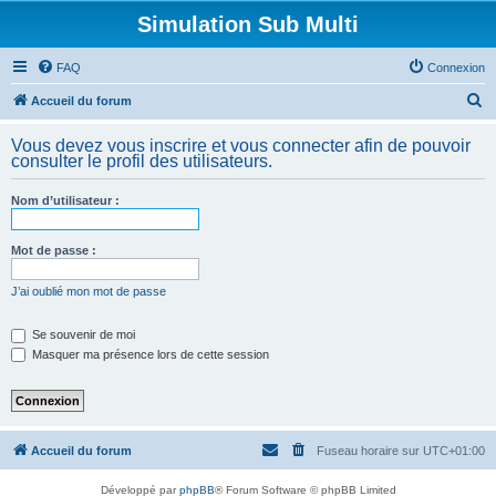
Simulation Sub Multi
FAQ
Connexion
R
Accueil du forum
e
Vous devez vous inscrire et vous connecter afin de pouvoir
c
consulter le profil des utilisateurs.
h
Nom d’utilisateur :
e
r
Mot de passe :
c
h
J’ai oublié mon mot de passe
e
Se souvenir de moi
r
Masquer ma présence lors de cette session
Accueil du forum
Fuseau horaire sur
UTC+01:00
Développé par
phpBB
® Forum Software © phpBB Limited