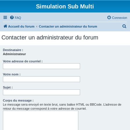
Simulation Sub Multi
FAQ
Connexion
R
Accueil du forum
Contacter un administrateur du forum
e
Contacter un administrateur du forum
c
h
Destinataire :
Administrateur
e
r
Votre adresse de courriel :
c
Votre nom :
h
e
Sujet :
r
Corps du message :
Le message sera envoyé en texte brut, sans balise HTML ou BBCode. L’adresse de
retour du message correspond à votre adresse de courriel.