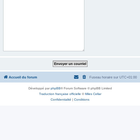
Accueil du forum
Fuseau horaire sur
UTC+01:00
Développé par
phpBB
® Forum Software © phpBB Limited
Traduction française officielle
©
Miles Cellar
Confidentialité
|
Conditions