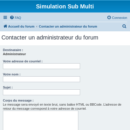
Simulation Sub Multi
FAQ
Connexion
R
Accueil du forum
Contacter un administrateur du forum
e
Contacter un administrateur du forum
c
h
Destinataire :
Administrateur
e
r
Votre adresse de courriel :
c
Votre nom :
h
e
Sujet :
r
Corps du message :
Le message sera envoyé en texte brut, sans balise HTML ou BBCode. L’adresse de
retour du message correspond à votre adresse de courriel.