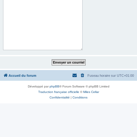
Accueil du forum
Fuseau horaire sur
UTC+01:00
Développé par
phpBB
® Forum Software © phpBB Limited
Traduction française officielle
©
Miles Cellar
Confidentialité
|
Conditions