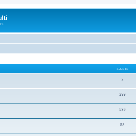
lti
urs
SUJETS
2
299
539
58