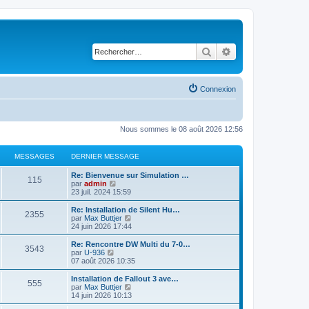
Rechercher
Recherche avancé
Connexion
Nous sommes le 08 août 2026 12:56
MESSAGES
DERNIER MESSAGE
Re: Bienvenue sur Simulation …
115
C
par
admin
o
23 juil. 2024 15:59
n
s
Re: Installation de Silent Hu…
2355
u
C
par
Max Buttjer
l
o
24 juin 2026 17:44
t
n
e
s
Re: Rencontre DW Multi du 7-0…
3543
r
u
C
par
U-936
l
l
o
07 août 2026 10:35
e
t
n
d
e
s
Installation de Fallout 3 ave…
e
555
r
u
C
par
Max Buttjer
r
l
l
o
14 juin 2026 10:13
n
e
t
n
i
d