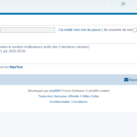
20
J’ai oublié mon mot de passe
|
Se souvenir de moi
és (selon le nombre d’utilisateurs actifs des 5 dernières minutes)
21 juil. 2025 05:50
ent est
MaxTest
Nous
Développé par
phpBB
® Forum Software © phpBB Limited
Traduction française officielle
©
Miles Cellar
Confidentialité
|
Conditions