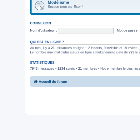
Modélisme
Section crée par Exo44
CONNEXION
Nom d’utilisateur :
Mot de passe :
QUI EST EN LIGNE ?
Au total, il y a
21
utilisateurs en ligne :: 2 inscrits, 0 invisible et 19 invit
Le nombre maximal d’utilisateurs en ligne simultanément a été de
729
le 
STATISTIQUES
7943
messages •
1234
sujets •
21
membres • Notre membre le plus réc
Accueil du forum