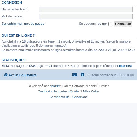
CONNEXION
Nom d’utilisateur :
Mot de passe :
J’ai oublié mon mot de passe
Se souvenir de moi
QUI EST EN LIGNE ?
Au total, il y a
16
utilisateurs en ligne :: 1 inscrit, 0 invisible et 15 invités (selon le nombre
d’utilisateurs actifs des 5 dernières minutes)
Le nombre maximal d’utilisateurs en ligne simultanément a été de
729
le 21 juil. 2025 05:50
STATISTIQUES
7943
messages •
1234
sujets •
21
membres • Notre membre le plus récent est
MaxTest
Accueil du forum
Fuseau horaire sur
UTC+01:00
Développé par
phpBB
® Forum Software © phpBB Limited
Traduction française officielle
©
Miles Cellar
Confidentialité
|
Conditions