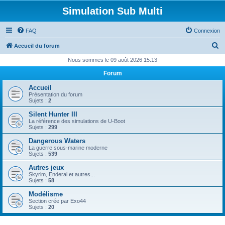
Simulation Sub Multi
FAQ
Connexion
R
Accueil du forum
e
Nous sommes le 09 août 2026 15:13
c
Forum
h
Accueil
e
Présentation du forum
Sujets :
2
r
Silent Hunter III
c
La référence des simulations de U-Boot
Sujets :
299
h
Dangerous Waters
e
La guerre sous-marine moderne
Sujets :
539
r
Autres jeux
Skyrim, Enderal et autres...
Sujets :
58
Modélisme
Section crée par Exo44
Sujets :
20