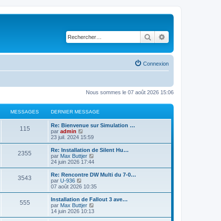
Rechercher
Recherche avancé
Connexion
Nous sommes le 07 août 2026 15:06
MESSAGES
DERNIER MESSAGE
Re: Bienvenue sur Simulation …
115
C
par
admin
o
23 juil. 2024 15:59
n
s
Re: Installation de Silent Hu…
2355
u
C
par
Max Buttjer
l
o
24 juin 2026 17:44
t
n
e
s
Re: Rencontre DW Multi du 7-0…
3543
r
u
C
par
U-936
l
l
o
07 août 2026 10:35
e
t
n
d
e
s
Installation de Fallout 3 ave…
e
555
r
u
C
par
Max Buttjer
r
l
l
o
14 juin 2026 10:13
n
e
t
n
i
d