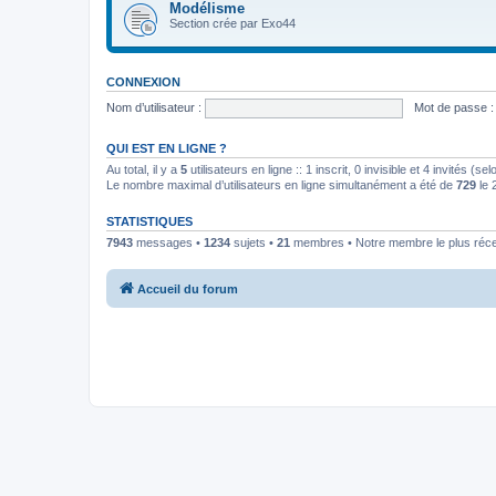
Modélisme
Section crée par Exo44
CONNEXION
Nom d’utilisateur :
Mot de passe :
QUI EST EN LIGNE ?
Au total, il y a
5
utilisateurs en ligne :: 1 inscrit, 0 invisible et 4 invités (
Le nombre maximal d’utilisateurs en ligne simultanément a été de
729
le 
STATISTIQUES
7943
messages •
1234
sujets •
21
membres • Notre membre le plus réc
Accueil du forum