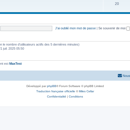
20
J’ai oublié mon mot de passe
|
Se souvenir de moi
selon le nombre d’utilisateurs actifs des 5 dernières minutes)
21 juil. 2025 05:50
ent est
MaxTest
Nous
Développé par
phpBB
® Forum Software © phpBB Limited
Traduction française officielle
©
Miles Cellar
Confidentialité
|
Conditions