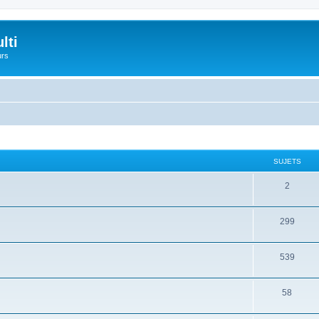
lti
urs
SUJETS
2
299
539
58