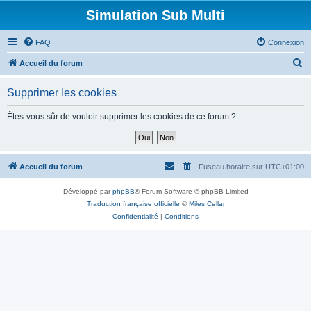
Simulation Sub Multi
FAQ
Connexion
R
Accueil du forum
e
Supprimer les cookies
c
h
Êtes-vous sûr de vouloir supprimer les cookies de ce forum ?
e
r
c
Accueil du forum
Fuseau horaire sur
UTC+01:00
h
Développé par
phpBB
® Forum Software © phpBB Limited
e
Traduction française officielle
©
Miles Cellar
r
Confidentialité
|
Conditions