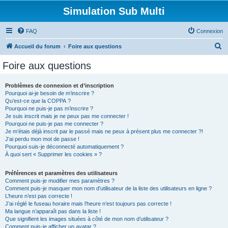
Simulation Sub Multi
FAQ
Connexion
R
Accueil du forum
Foire aux questions
e
Foire aux questions
c
h
Problèmes de connexion et d’inscription
Pourquoi ai-je besoin de m’inscrire ?
e
Qu’est-ce que la COPPA ?
r
Pourquoi ne puis-je pas m’inscrire ?
Je suis inscrit mais je ne peux pas me connecter !
c
Pourquoi ne puis-je pas me connecter ?
Je m’étais déjà inscrit par le passé mais ne peux à présent plus me connecter ?!
h
J’ai perdu mon mot de passe !
e
Pourquoi suis-je déconnecté automatiquement ?
À quoi sert « Supprimer les cookies » ?
r
Préférences et paramètres des utilisateurs
Comment puis-je modifier mes paramètres ?
Comment puis-je masquer mon nom d’utilisateur de la liste des utilisateurs en ligne ?
L’heure n’est pas correcte !
J’ai réglé le fuseau horaire mais l’heure n’est toujours pas correcte !
Ma langue n’apparaît pas dans la liste !
Que signifient les images situées à côté de mon nom d’utilisateur ?
Comment puis-je afficher un avatar ?