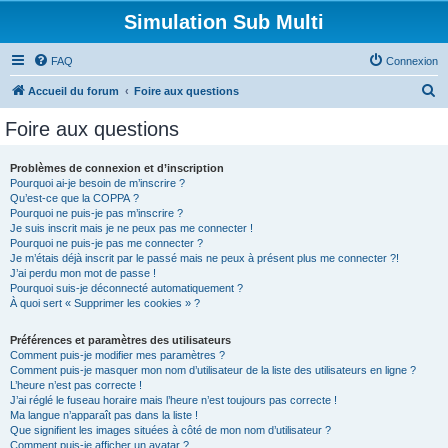
Simulation Sub Multi
FAQ
Connexion
R
Accueil du forum
Foire aux questions
e
Foire aux questions
c
h
Problèmes de connexion et d’inscription
Pourquoi ai-je besoin de m’inscrire ?
e
Qu’est-ce que la COPPA ?
r
Pourquoi ne puis-je pas m’inscrire ?
Je suis inscrit mais je ne peux pas me connecter !
c
Pourquoi ne puis-je pas me connecter ?
Je m’étais déjà inscrit par le passé mais ne peux à présent plus me connecter ?!
h
J’ai perdu mon mot de passe !
e
Pourquoi suis-je déconnecté automatiquement ?
À quoi sert « Supprimer les cookies » ?
r
Préférences et paramètres des utilisateurs
Comment puis-je modifier mes paramètres ?
Comment puis-je masquer mon nom d’utilisateur de la liste des utilisateurs en ligne ?
L’heure n’est pas correcte !
J’ai réglé le fuseau horaire mais l’heure n’est toujours pas correcte !
Ma langue n’apparaît pas dans la liste !
Que signifient les images situées à côté de mon nom d’utilisateur ?
Comment puis-je afficher un avatar ?